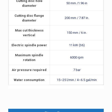
Cutting disc hole
50 mm /1.96 in
diameter
Cutting disc flange
200 mm / 7.87 in.
diameter
Max cut thickness
150 mm / 6 in.
vertical
Electric spindle power
11 kW (S6)
Maximum spindle
6000 rpm
rotation
Air pressure required
7 bar
Water consumption
15~25 l/min / 4~6.5 gal/min