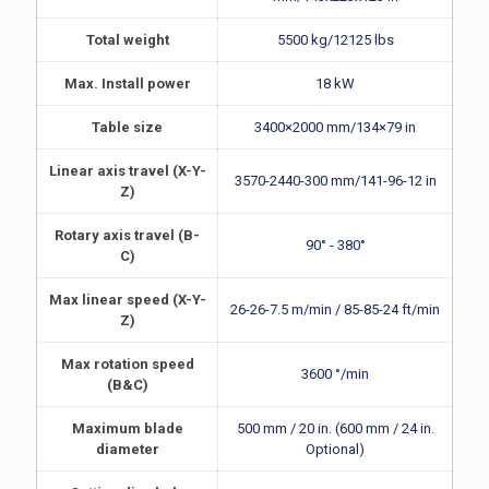
Total weight
5500 kg/12125 lbs
Max. Install power
18 kW
Table size
3400×2000 mm/134×79 in
Linear axis travel (X-Y-
3570-2440-300 mm/141-96-12 in
Z)
Rotary axis travel (B-
90° - 380°
C)
Max linear speed (X-Y-
26-26-7.5 m/min / 85-85-24 ft/min
Z)
Max rotation speed
3600 °/min
(B&C)
Maximum blade
500 mm / 20 in. (600 mm / 24 in.
diameter
Optional)