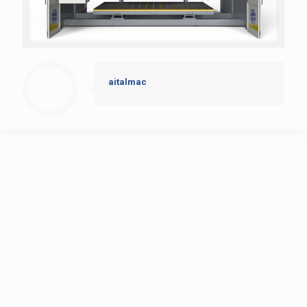
aitalmac
AitalMAC
Home
Prodotti
storia dell’azienda
news
Contatti
CNC Fresa a ponte
Multi-tasking Machining Center Orbit A8