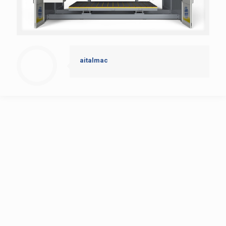
aitalmac
AitalMAC
Página de inicio
Productos
Historia de la Compañía
Noticias
Contactos
Sierras de piedra
Multi-tasking Machining Center Orbit A8