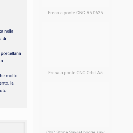
Fresa a ponte CNC A5 D625
ta nella
o di
a porcellana
za
Fresa a ponte CNC Orbit A5
nche molto
ento, la
esto
CNC Stone Sawjet bridge saw