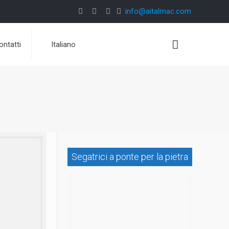
info@aitalmac.com
ontatti
Italiano
Segatrici a ponte per la pietra