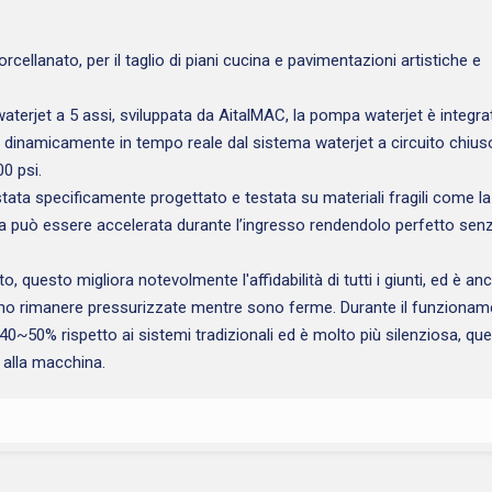
ellanato, per il taglio di piani cucina e pavimentazioni artistiche e
waterjet a 5 assi, sviluppata da AitalMAC, la pompa waterjet è integra
ta dinamicamente in tempo reale dal sistema waterjet a circuito chius
0 psi.
 stata specificamente progettato e testata su materiali fragili come l
qua può essere accelerata durante l’ingresso rendendolo perfetto sen
 questo migliora notevolmente l'affidabilità di tutti i giunti, ed è a
vono rimanere pressurizzate mentre sono ferme. Durante il funzionam
40~50% rispetto ai sistemi tradizionali ed è molto più silenziosa, qu
 alla macchina.